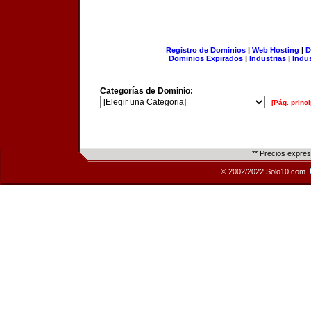
Registro de Dominios
|
Web Hosting
|
D
Dominios Expirados
|
Industrias
|
Indu
Categorías de Dominio:
[Pág. princi
** Precios expre
© 2002/2022 Solo10.com