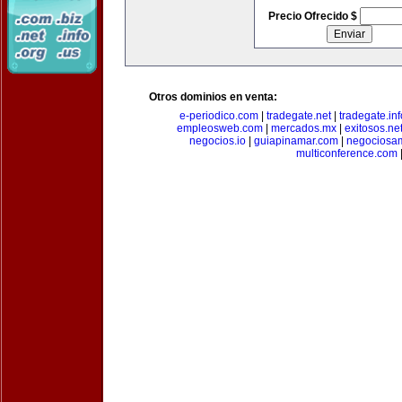
Precio Ofrecido $
Otros dominios en venta:
e-periodico.com
|
tradegate.net
|
tradegate.inf
empleosweb.com
|
mercados.mx
|
exitosos.ne
negocios.io
|
guiapinamar.com
|
negociosa
multiconference.com