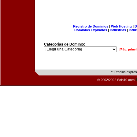
Registro de Dominios
|
Web Hosting
|
D
Dominios Expirados
|
Industrias
|
Indu
Categorías de Dominio:
[Pág. princi
** Precios expre
© 2002/2022 Solo10.com