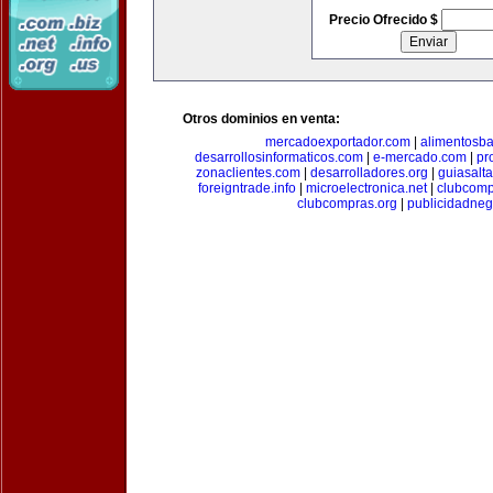
Precio Ofrecido $
Otros dominios en venta:
mercadoexportador.com
|
alimentosb
desarrollosinformaticos.com
|
e-mercado.com
|
pr
zonaclientes.com
|
desarrolladores.org
|
guiasalt
foreigntrade.info
|
microelectronica.net
|
clubcom
clubcompras.org
|
publicidadne