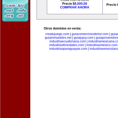
COMPRAR AHORA
Precio $
8,500.00
Precio 
COMPRAR AHORA
Otros dominios en venta:
creatujuego.com
|
guiacomercioexterior.com
|
guiae
guiainmuebles.net
|
guiajujuy.com
|
guiaproveedor
industriaecuatoriana.com
|
industriamexicana.
industriasforestales.com
|
industriasmexico.com
industriasparaguayas.com
|
industriavenezolan