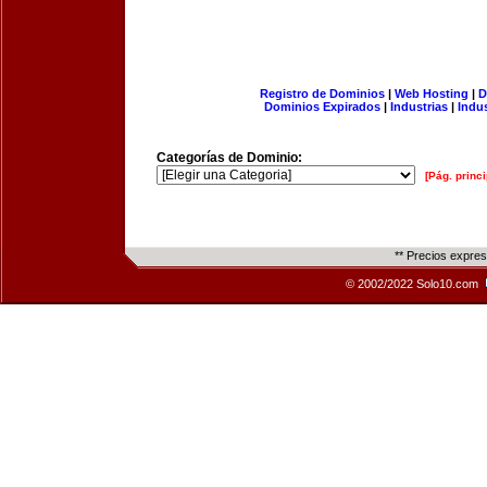
Registro de Dominios
|
Web Hosting
|
D
Dominios Expirados
|
Industrias
|
Indu
Categorías de Dominio:
[Pág. princi
** Precios expre
© 2002/2022 Solo10.com