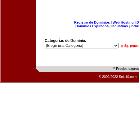
Registro de Dominios
|
Web Hosting
|
D
Dominios Expirados
|
Industrias
|
Indu
Categorías de Dominio:
[Pág. princi
** Precios expre
© 2002/2022 Solo10.com