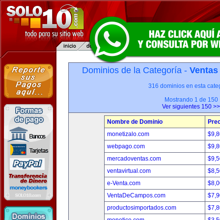
Dominios de la Categoría -
Ventas
316 dominios en esta categ
Mostrando 1 de 150
Ver siguientes 150 >>
Nombre de Dominio
Prec
monetizalo.com
$9,
webpago.com
$9,
mercadoventas.com
$9,
ventavirtual.com
$8,
e-Venta.com
$8,
VentaDeCampos.com
$7,
productosimportados.com
$7,